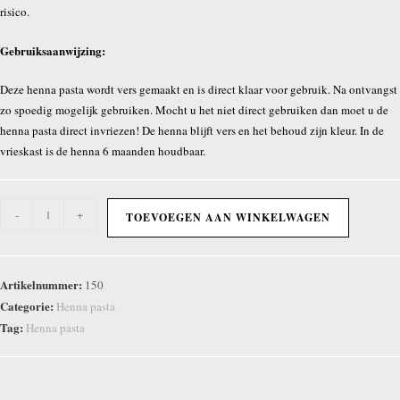
risico.
Gebruiksaanwijzing:
Deze henna pasta wordt vers gemaakt en is direct klaar voor gebruik. Na ontvangst
zo spoedig mogelijk gebruiken. Mocht u het niet direct gebruiken dan moet u de
henna pasta direct invriezen! De henna blijft vers en het behoud zijn kleur. In de
vrieskast is de henna 6 maanden houdbaar.
150
-
+
TOEVOEGEN AAN WINKELWAGEN
gram
verse
henna
Artikelnummer:
150
pasta
Categorie:
Henna pasta
aantal
Tag:
Henna pasta