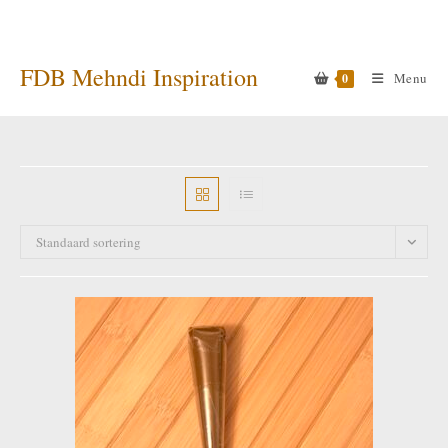
Ga
naar
inhoud
FDB Mehndi Inspiration
Menu
0
Standaard sortering