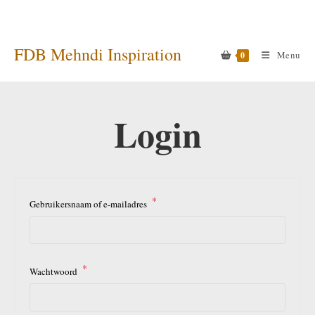
Ga
naar
inhoud
FDB Mehndi Inspiration
Menu
0
Login
*
Vereist
Gebruikersnaam of e-mailadres
*
Vereist
Wachtwoord