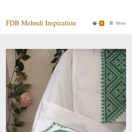
Ga
naar
inhoud
FDB Mehndi Inspiration
Menu
0