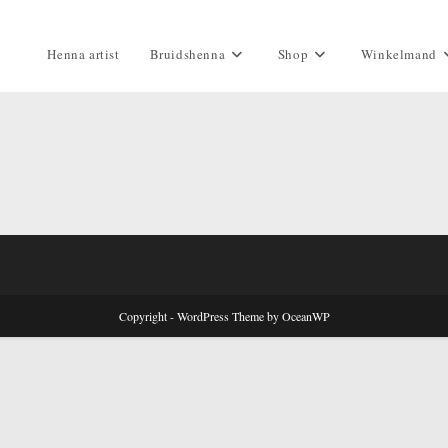
Henna artist
Bruidshenna
Shop
Winkelmand
Copyright - WordPress Theme by OceanWP