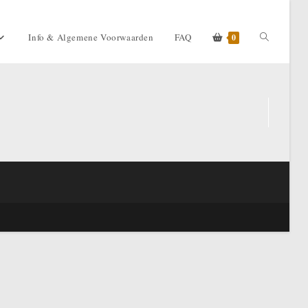
Toggle
Info & Algemene Voorwaarden
FAQ
0
website
zoeken